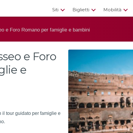
Siti
Biglietti
Mobilità
eo e Foro Romano per famiglie e bambini
sseo e Foro
lie e
 il tour guidato per famiglie e
no.