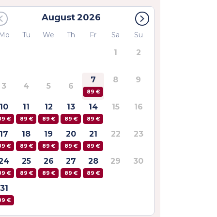
August
2026
Mo
Tu
We
Th
Fr
Sa
Su
1
2
7
8
9
3
4
5
6
89 €
10
11
12
13
14
15
16
89 €
89 €
89 €
89 €
89 €
17
18
19
20
21
22
23
89 €
89 €
89 €
89 €
89 €
24
25
26
27
28
29
30
89 €
89 €
89 €
89 €
89 €
31
89 €