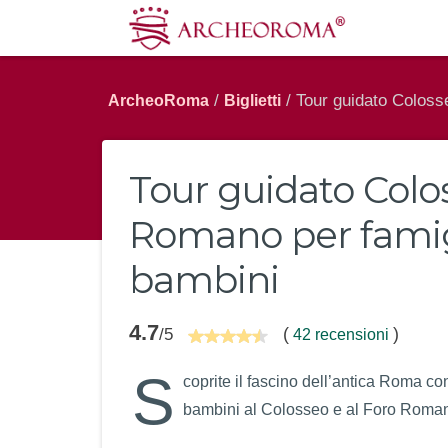
/
/ Tour guidato Coloss
ArcheoRoma
Biglietti
Tour guidato Colo
Romano per famig
bambini
4.7
(
)
/5
42 recensioni
S
coprite il fascino dell’antica Roma con
bambini al Colosseo e al Foro Roma