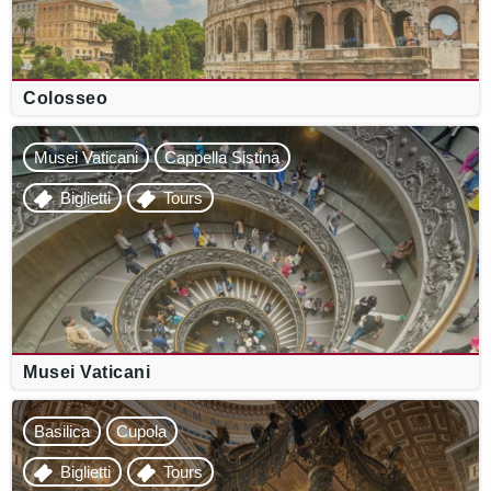
Colosseo
Musei Vaticani
Cappella Sistina
Biglietti
Tours
Musei Vaticani
Basilica
Cupola
Biglietti
Tours