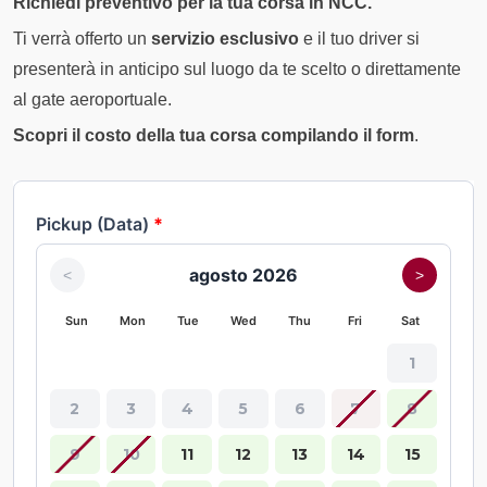
Richiedi preventivo per la tua corsa in NCC.
Ti verrà offerto un
servizio esclusivo
e il tuo driver si
presenterà in anticipo sul luogo da te scelto o direttamente
al gate aeroportuale.
Scopri il costo della tua corsa compilando il form
.
Pickup (Data)
*
agosto 2026
<
>
Sun
Mon
Tue
Wed
Thu
Fri
Sat
1
2
3
4
5
6
7
8
9
10
11
12
13
14
15