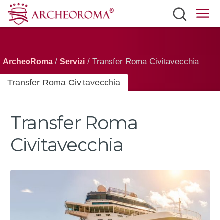
Siti
Biglietti
/
/ Transfer Roma Civitavecchia
ArcheoRoma
Servizi
Mobilità
Transfer Roma Civitavecchia
Eventi
Transfer Roma
Meteo
Civitavecchia
Italiano