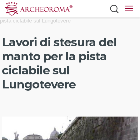
/
/ Lavori di stesura del manto per la
ArcheoRoma
Media
pista ciclabile sul Lungotevere
Siti
Biglietti
Lavori di stesura del
Mobilità
manto per la pista
Eventi
ciclabile sul
Meteo
Lungotevere
Italiano