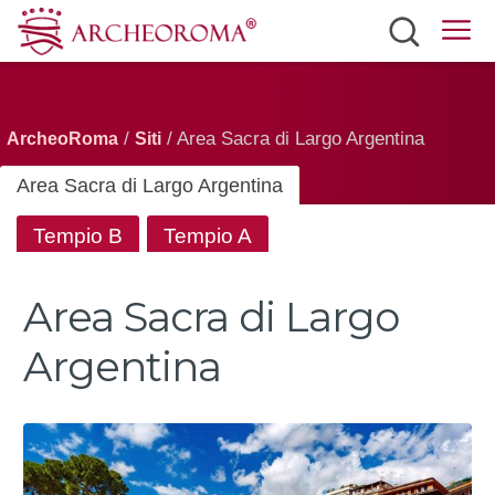
Siti
Biglietti
/
/ Area Sacra di Largo Argentina
ArcheoRoma
Siti
Mobilità
Area Sacra di Largo Argentina
Eventi
Tempio B
Tempio A
Meteo
Area Sacra di Largo
Italiano
Argentina