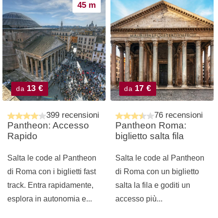
45 m
13 €
17 €
da
da
399 recensioni
76 recensioni
Pantheon: Accesso
Pantheon Roma:
Rapido
biglietto salta fila
Salta le code al Pantheon
Salta le code al Pantheon
di Roma con i biglietti fast
di Roma con un biglietto
track. Entra rapidamente,
salta la fila e goditi un
esplora in autonomia e...
accesso più...