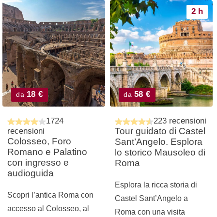
2 h
18 €
58 €
da
da
1724
223 recensioni
Tour guidato di Castel
recensioni
Colosseo, Foro
Sant’Angelo. Esplora
Romano e Palatino
lo storico Mausoleo di
con ingresso e
Roma
audioguida
Esplora la ricca storia di
Scopri l’antica Roma con
Castel Sant’Angelo a
accesso al Colosseo, al
Roma con una visita