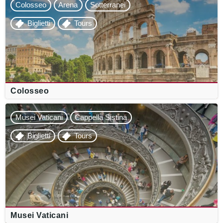
Colosseo
Arena
Sotterranei
Biglietti
Tours
Colosseo
Musei Vaticani
Cappella Sistina
Biglietti
Tours
Musei Vaticani