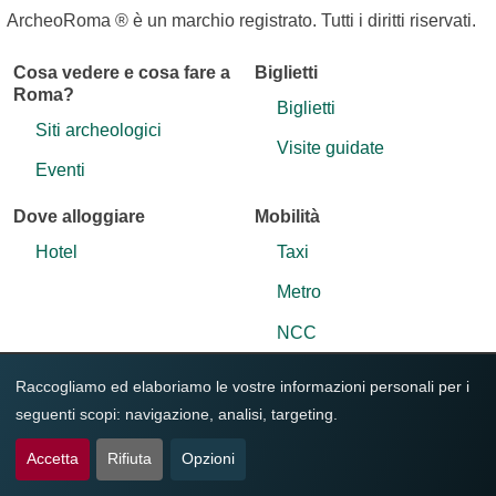
ArcheoRoma ® è un marchio registrato. Tutti i diritti riservati.
Cosa vedere e cosa fare a
Biglietti
Roma?
Biglietti
Siti archeologici
Visite guidate
Eventi
Dove alloggiare
Mobilità
Hotel
Taxi
Metro
NCC
Noleggio pullman
Raccogliamo ed elaboriamo le vostre informazioni personali per i
seguenti scopi:
navigazione, analisi, targeting
.
Eventi
Altro
Tutti gli eventi
Magazine
Accetta
Rifiuta
Opzioni
Contatti