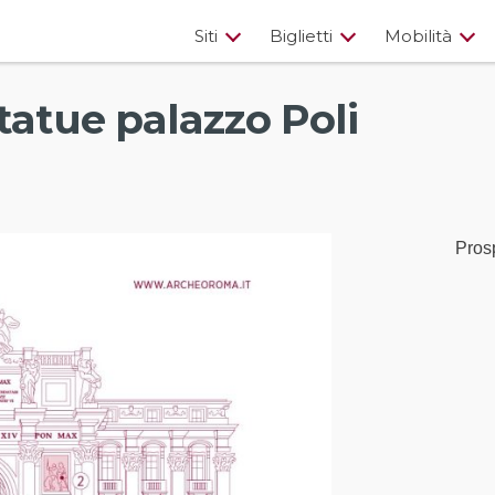
Siti
Biglietti
Mobilità
e palazzo Poli
statue palazzo Poli
Prosp