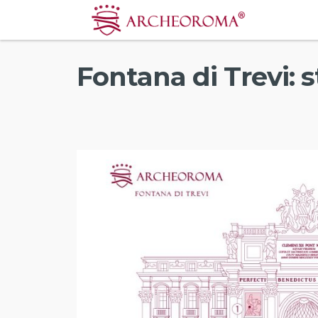
/
/ Fontana di Trevi: statu
ArcheoRoma
Media
Fontana di Trevi: 