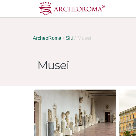
/
/ Musei
ArcheoRoma
Siti
Musei