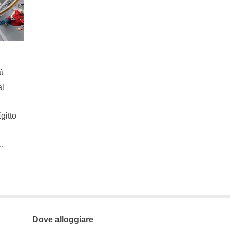
iù
al
gitto
..
Dove alloggiare