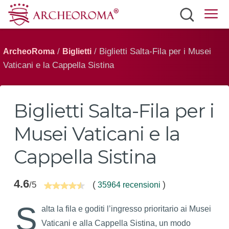
Siti
/
/ Biglietti Salta-Fila per i Musei
ArcheoRoma
Biglietti
Biglietti
Vaticani e la Cappella Sistina
Mobilità
Eventi
Biglietti Salta-Fila per i
Meteo
Musei Vaticani e la
Italiano
Cappella Sistina
4.6
(
)
/5
35964 recensioni
S
alta la fila e goditi l’ingresso prioritario ai Musei
Vaticani e alla Cappella Sistina, un modo