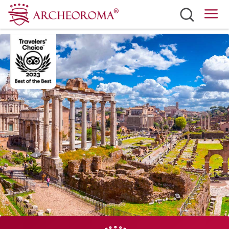
Siti
Biglietti
Mobilità
Eventi
Meteo
Italiano